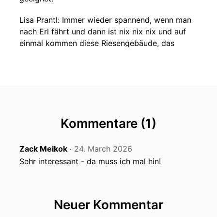
Lisa Prantl: Immer wieder spannend, wenn man
nach Erl fährt und dann ist nix nix nix und auf
einmal kommen diese Riesengebäude, das
Passionsspielhaus und das Festspielhaus, mitten
auf der grünen Wiese.
Klaus Brunner: Ja, Lisa, sie stehen fast ein
bisschen da wie Ufos, einfach von Weitem
sichtbar. Und dabei spielt sich einfach
Kommentare (1)
Großartiges ab in diesen beiden Häusern.
Das Passionsspielhaus mit einer
Zack Meikok
24. March 2026
‧
jahrhundertealten Geschichte. Wo sich dieses
Sehr interessant - da muss ich mal hin!
Leiden Christi die Dorfbevölkerung, aufführt alle
sechs Jahre nur. Aber ohne das gäbe es
wiederum auch das Festspielhaus nicht. Also es
ist eine coole Geschichte hier in Erl.
Neuer Kommentar