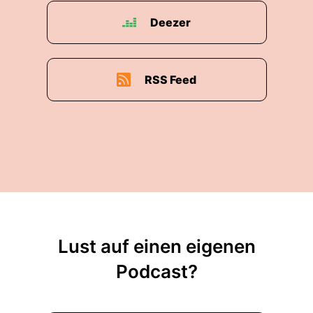
übersehen. Und jeder hat eigentlich ein tolles
Deezer
Erlebnis klanglich und optisch also eine
Luxussituation und Beinfreiheit.
Jetzt kommen wir hier ins Requisiten und
RSS Feed
Dekorationslager. Und das ist für mich immer so
ein bisschen wie in Harry Potter der Raum der
Erinnerungen, wo man einfach alles lagert, was
im Leben Bedeutung hat und bei jedem
Bühnenbildteil kommen mir die Erinnerungen
hoch. Ach, das ist so ein Nambula aus 2018.
Mein Gott, war das schön.
Klaus Brunner: Du bist seit 26 Jahren hier. Ich
Lust auf einen eigenen
glaube, da sind ein paar Aufführungen dabei
Podcast?
gewesen.
Andreas Leisner: Ja, seit 20 Jahren bin ich hier