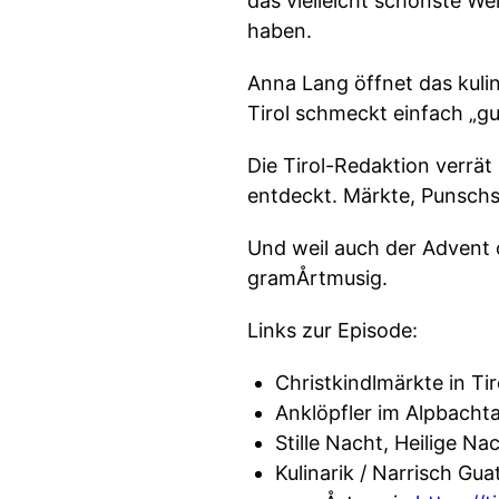
das vielleicht schönste We
haben.
Anna Lang öffnet das kulina
Tirol schmeckt einfach „gu
Die Tirol-Redaktion verrät
entdeckt. Märkte, Punsch
Und weil auch der Advent o
gramÅrtmusig.
Links zur Episode:
Christkindlmärkte in Tir
Anklöpfler im Alpbachta
Stille Nacht, Heilige Na
Kulinarik / Narrisch Gu