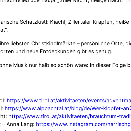
ihnachtslied überhaupt „Stille Nacht, heilige Nacht“ i
rische Schatzkistl: Kiachl, Zillertaler Krapfen, heiße
at“.
 ihre liebsten Christkindlmärkte – persönliche Orte, 
sorten und neue Entdeckungen gibt es genug.
hne Musik nur halb so schön wäre: In dieser Folge be
ol:
https://www.tirol.at/aktivitaeten/events/adventm
l:
https://www.alpbachtal.at/blog/de/Wer-klopfet-a
cht:
https://www.tirol.at/aktivitaeten/brauchtum-tradi
at – Anna Lang:
https://www.instagram.com/narrischg