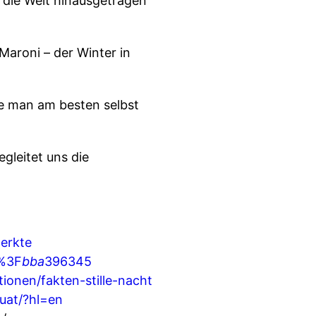
n die Welt hinausgetragen
 Maroni – der Winter in
die man am besten selbst
gleitet uns die
aerkte
n%3F
bba
396345
tionen/fakten-stille-nacht
uat/?hl=en